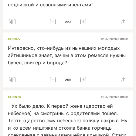
подпиской и сезонными ивентами"
223
#469977
12.07.2026 в 09:01
Интересно, кто-нибудь из нынешних молодых
айтишников знает, зачем в этом ремесле нужны
бубен, свитер и борода?
255
#469976
11.07.2026 в 09:01
- Ух было дело. К первой жене (царство ей
небесное) на смотрины с родителями пошёл.
Тесть (царство ему небесное) поляну накрыл. Ну
и ко всем ништякам стояла банка горчицы
стеклянная с завинчивающейся крышкой. Стали