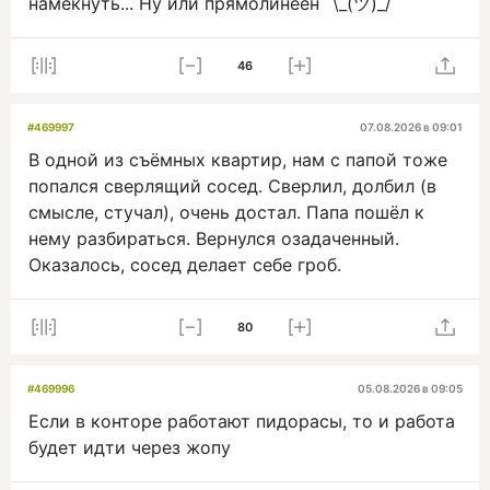
намекнуть... Ну или прямолинеен ¯\_(ツ)_/¯
46
#469997
07.08.2026 в 09:01
В одной из съёмных квартир, нам с папой тоже
попался сверлящий сосед. Сверлил, долбил (в
смысле, стучал), очень достал. Папа пошёл к
нему разбираться. Вернулся озадаченный.
Оказалось, сосед делает себе гроб.
80
#469996
05.08.2026 в 09:05
Если в конторе работают пидорасы, то и работа
будет идти через жопу