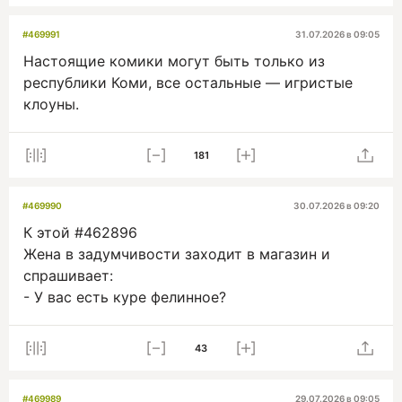
#469991
31.07.2026 в 09:05
Настоящие комики могут быть только из
республики Коми, все остальные — игристые
клоуны.
181
#469990
30.07.2026 в 09:20
К этой #462896
Жена в задумчивости заходит в магазин и
спрашивает:
- У вас есть куре фелинное?
43
#469989
29.07.2026 в 09:05