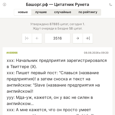
Башорг.рф — Цитатник Рунета
новые
лучшие
случайные
по рейтингу
Утверждено
87885
цитат,
сегодня
1
.
Ждут очереди в Бездне
58
цитат.
#469998
08.08.2026 в 09:20
xxx: Начальник предприятия зарегистрировался
в Твиттере (X).
ххх: Пишет первый пост: "Славься (название
предприятия)! а затем сноска и текст на
английском: "Slave (название предприятия на
английском)!
yyy: Мда-уж, кажется, он у вас не силен в
английском...
xxx: А мне кажется, что он просто умеет