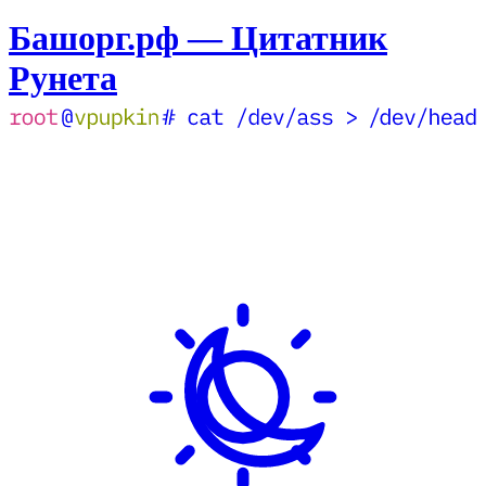
Башорг.рф — Цитатник
Рунета