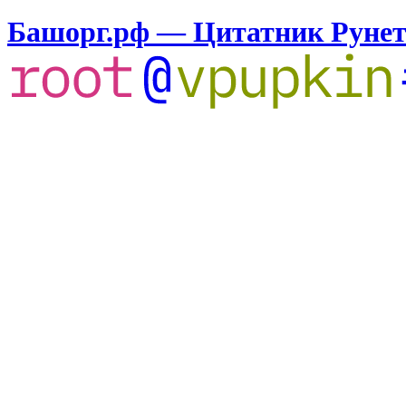
Башорг.рф — Цитатник Руне