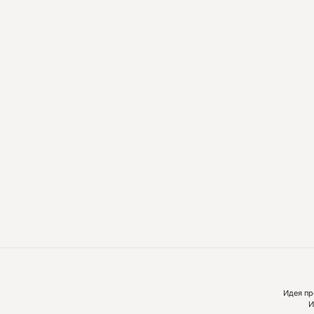
Идея пр
И