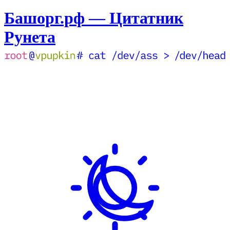
Башорг.рф — Цитатник
Рунета