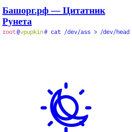
Башорг.рф — Цитатник
Рунета