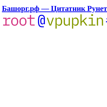
Башорг.рф — Цитатник Руне