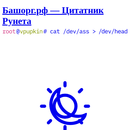
Башорг.рф — Цитатник
Рунета