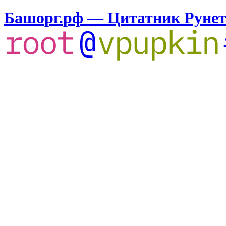
Башорг.рф — Цитатник Руне