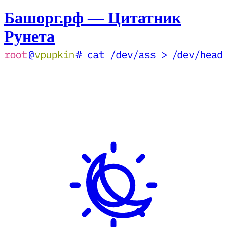
Башорг.рф — Цитатник
Рунета