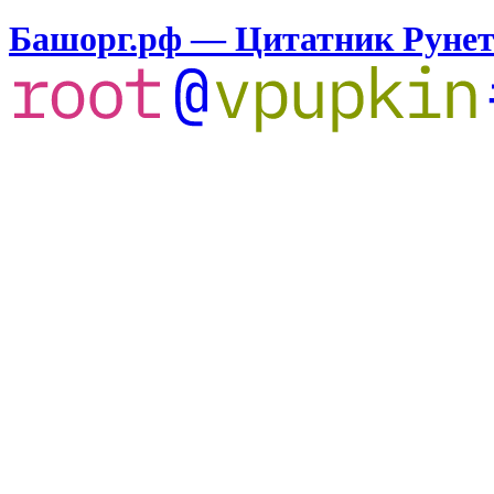
Башорг.рф — Цитатник Руне