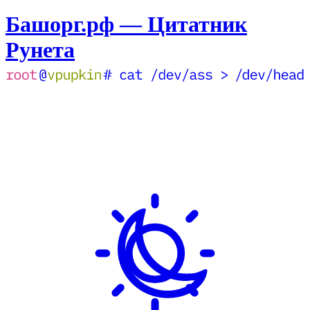
Башорг.рф — Цитатник
Рунета