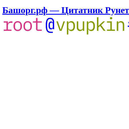
Башорг.рф — Цитатник Руне